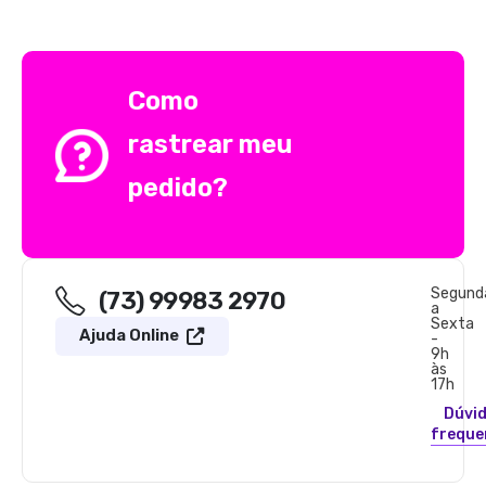
Como
rastrear meu
pedido?
Segund
(73) 99983 2970
a
Sexta
Ajuda Online
-
9h
às
17h
Dúvi
freque