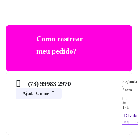
Como rastrear
meu pedido?
Segunda
(73) 99983 2970
a
Sexta
Ajuda Online
-
9h
às
17h
Dúvida
frequent