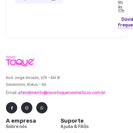
9h
às
17h
Dúvi
freque
Rod. Jorge Amado, S/N - KM 18
Salobrinho, Ilhéus - BA
Email:
atendimento@novotoquecosmeticos.com.br
A empresa
Suporte
Sobre nós
Ajuda & FAQs