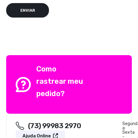
Como
rastrear meu
pedido?
Segund
(73) 99983 2970
a
Sexta
Ajuda Online
-