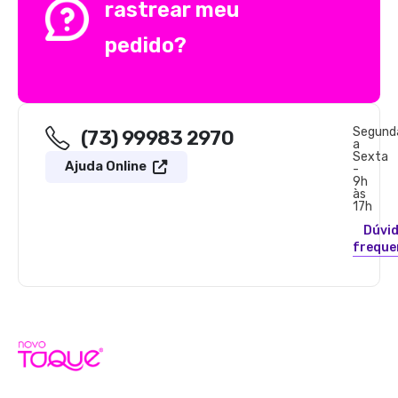
rastrear meu
pedido?
Segund
(73) 99983 2970
a
Sexta
Ajuda Online
-
9h
às
17h
Dúvi
freque