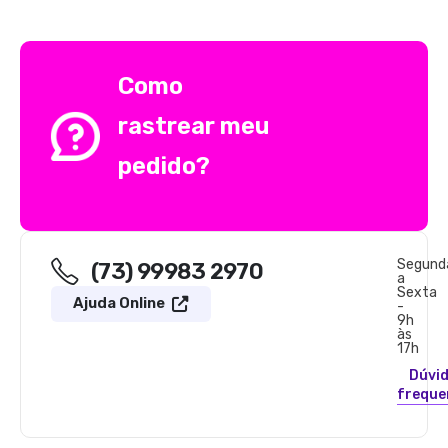
Como
rastrear meu
pedido?
Segund
(73) 99983 2970
a
Sexta
Ajuda Online
-
9h
às
17h
Dúvi
freque