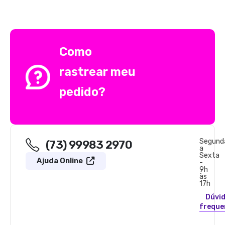
Como
rastrear meu
pedido?
Segund
(73) 99983 2970
a
Sexta
Ajuda Online
-
9h
às
17h
Dúvi
freque