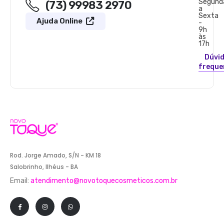
Segund
(73) 99983 2970
a
Sexta
Ajuda Online
-
9h
às
17h
Dúvi
freque
Rod. Jorge Amado, S/N - KM 18
Salobrinho, Ilhéus - BA
Email:
atendimento@novotoquecosmeticos.com.br