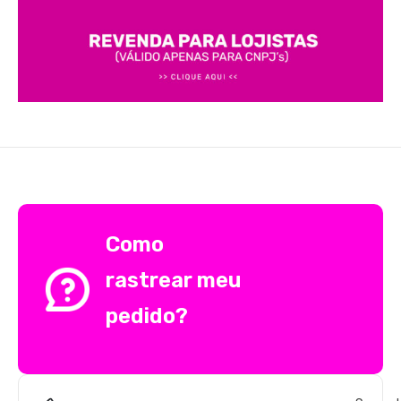
Como
rastrear meu
pedido?