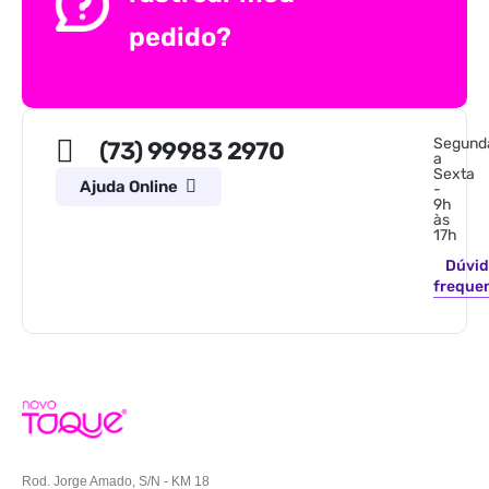
pedido?
Segund
(73) 99983 2970
a
Sexta
Ajuda Online
-
9h
às
17h
Dúvid
freque
Rod. Jorge Amado, S/N - KM 18