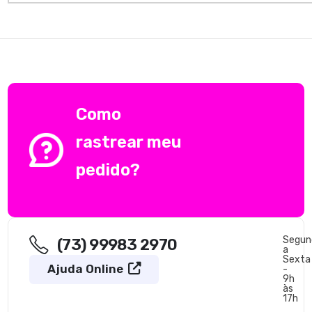
Como
rastrear meu
pedido?
Segun
(73) 99983 2970
a
Sexta
Ajuda Online
-
9h
às
17h